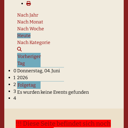
Nach Jahr
Nach Monat
Nach Woche
Heute
Nach Kategorie
Vorheriger
Tag
Haus Lübeck - Gruppen-/Tagungsraum
0
Donnerstag, 04. Juni
1
2026
2
Folgetag
3
Es wurden keine Events gefunden
4
!!! Diese Seite befindet sich noch