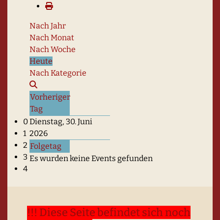
Nach Jahr
Nach Monat
Nach Woche
Heute
Nach Kategorie
Vorheriger
Tag
Haus Lübeck - Gruppen-/Tagungsraum
0
Dienstag, 30. Juni
1
2026
2
Folgetag
3
Es wurden keine Events gefunden
4
!!! Diese Seite befindet sich noch